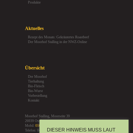
Produkte
Aktuelles
Rezept des Monats: Gekräutertes Roastbeef
Der Moorhof Stalling in der NWZ-Online
Übersicht
Der Moorhof
Tierhaltung
Bio-Fleisch
Bio-Wurst
Vorbestellung
Kontakt
Moorhof Stalling, Moorseite 39
26939 Ovelgönne
Mobil:
0160-91253484
DIESER HINWEIS MUSS LAUT
Telefon: 04483-1256