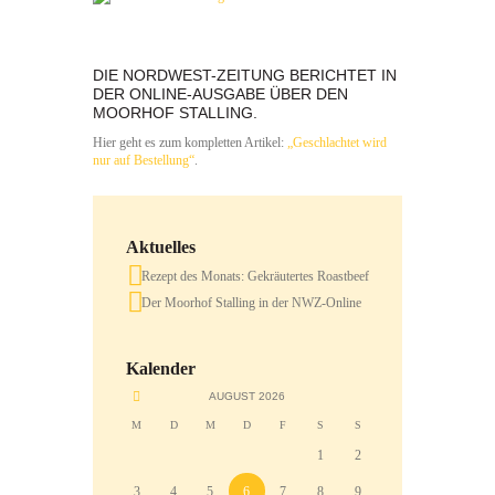
DIE NORDWEST-ZEITUNG BERICHTET IN
DER ONLINE-AUSGABE ÜBER DEN
MOORHOF STALLING.
Hier geht es zum kompletten Artikel:
„Geschlachtet wird
nur auf Bestellung“
.
Aktuelles
Rezept des Monats: Gekräutertes Roastbeef
Der Moorhof Stalling in der NWZ-Online
Kalender
AUGUST
2026
M
D
M
D
F
S
S
1
2
3
4
5
6
7
8
9